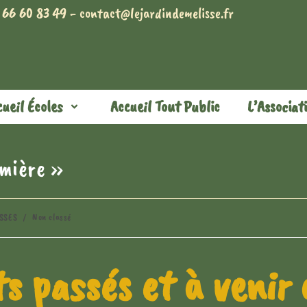
 66 60 83 49 - contact@lejardindemelisse.fr
ueil Écoles
Accueil Tout Public
L’Associat
emière »
SSES
/
Non classé
s passés et à veni